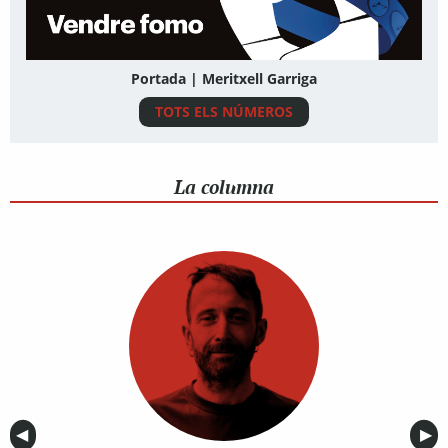
Portada | Meritxell Garriga
TOTS ELS NÚMEROS
La columna
Anterior
◀︎
Sig
▶︎