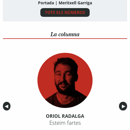
Portada | Meritxell Garriga
TOTS ELS NÚMEROS
La columna
Anterior
◀︎
Sig
▶︎
ORIOL RADALGA
Esteim fartes