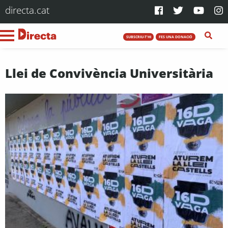
directa.cat
SUBSCRIU-T'HI
FES UNA DONACIÓ
Llei de Convivència Universitària