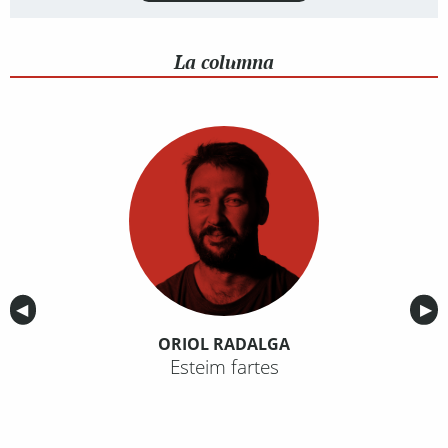
La columna
Anterior
◀︎
Sig
▶︎
ORIOL RADALGA
Esteim fartes