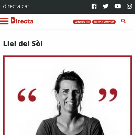
directa.cat
SUBSCRIU-T'HI
FES UNA DONACIÓ
Llei del Sòl