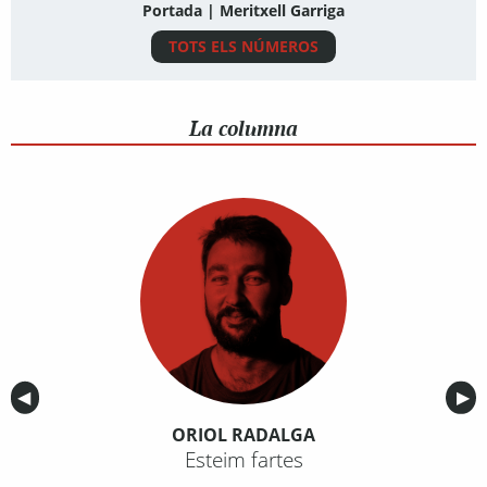
Portada | Meritxell Garriga
TOTS ELS NÚMEROS
La columna
Anterior
◀︎
Sig
▶︎
ORIOL RADALGA
Esteim fartes