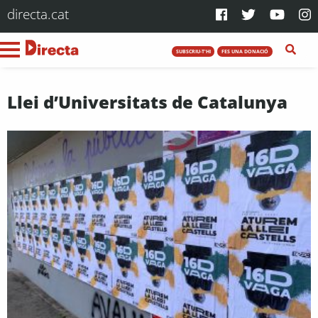
directa.cat
SUBSCRIU-T'HI
FES UNA DONACIÓ
Llei d’Universitats de Catalunya