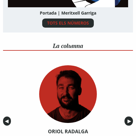
Portada | Meritxell Garriga
TOTS ELS NÚMEROS
La columna
Anterior
◀︎
Sig
▶︎
ORIOL RADALGA