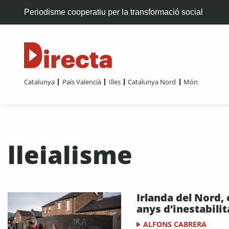
Periodisme cooperatiu per la transformació social
Catalunya
País Valencià
Illes
Catalunya Nord
Món
lleialisme
Irlanda del Nord, 
anys d’inestabilit
ALFONS CABRERA