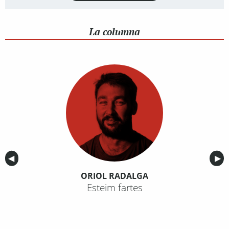
La columna
Anterior
◀︎
Sig
▶︎
ORIOL RADALGA
Esteim fartes