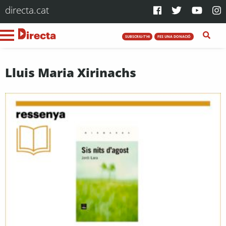
directa.cat
SUBSCRIU-T'HI
FES UNA DONACIÓ
Lluis Maria Xirinachs