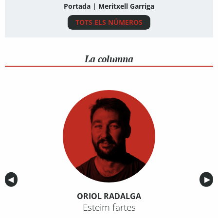
Portada | Meritxell Garriga
TOTS ELS NÚMEROS
La columna
Anterior
◀︎
Sig
▶︎
ORIOL RADALGA
Esteim fartes