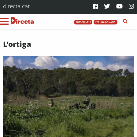
directa.cat
SUBSCRIU-T'HI
FES UNA DONACIÓ
L’ortiga