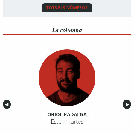
TOTS ELS NÚMEROS
La columna
Anterior
◀︎
Sig
▶︎
ORIOL RADALGA
Esteim fartes