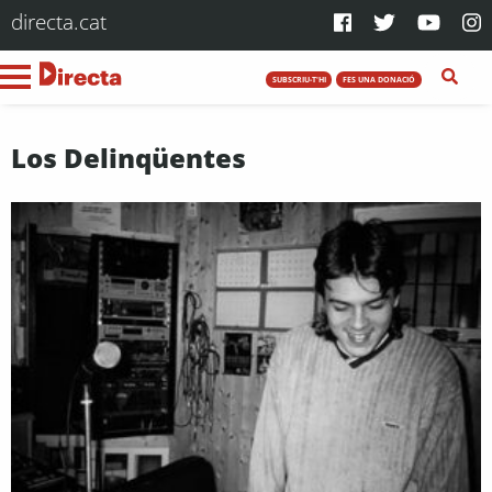
directa.cat
SUBSCRIU-T'HI
FES UNA DONACIÓ
Los Delinqüentes