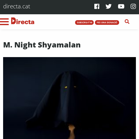
directa.cat
SUBSCRIU-T'HI
FES UNA DONACIÓ
M. Night Shyamalan