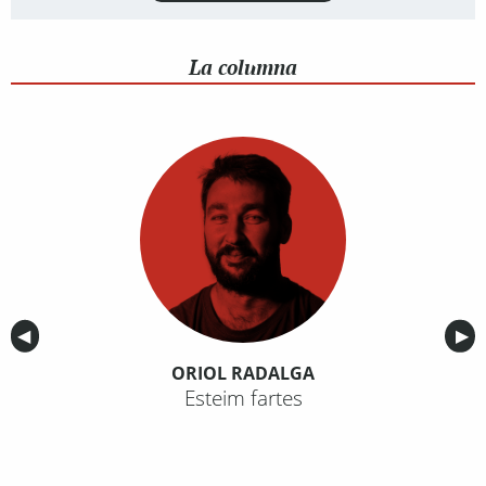
La columna
Anterior
◀︎
Sig
▶︎
ORIOL RADALGA
Esteim fartes