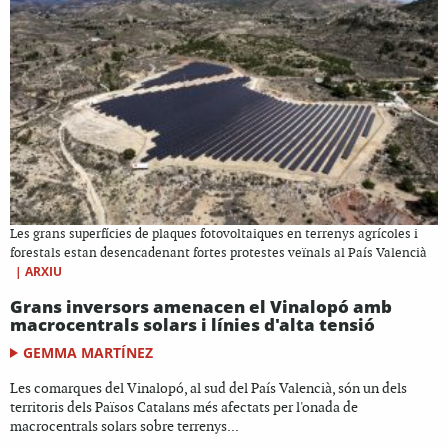
Les grans superfícies de plaques fotovoltaiques en terrenys agrícoles i
forestals estan desencadenant fortes protestes veïnals al País Valencià
|
ARXIU
Grans inversors amenacen el Vinalopó amb
macrocentrals solars i línies d'alta tensió
GEMMA MARTÍNEZ
Les comarques del Vinalopó, al sud del País Valencià, són un dels
territoris dels Països Catalans més afectats per l'onada de
macrocentrals solars sobre terrenys...