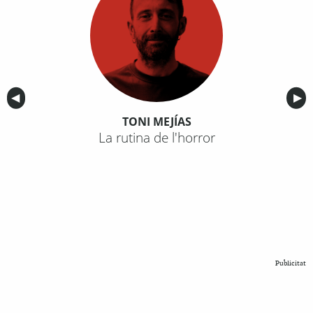
Anterior
◀︎
Sig
▶︎
TONI MEJÍAS
La rutina de l'horror
Publicitat