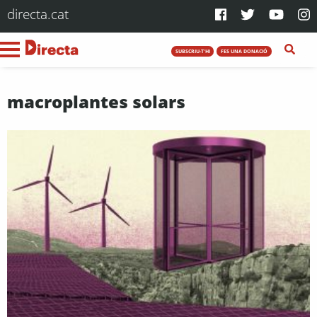
directa.cat
SUBSCRIU-T'HI
FES UNA DONACIÓ
macroplantes solars