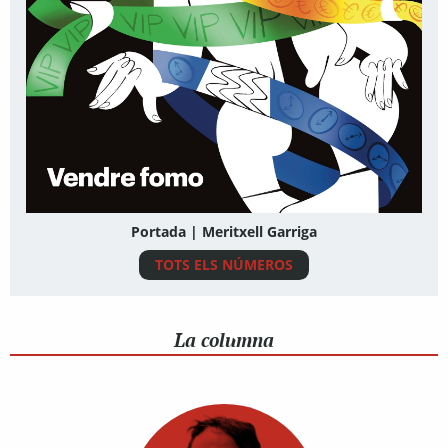
Portada | Meritxell Garriga
TOTS ELS NÚMEROS
La columna