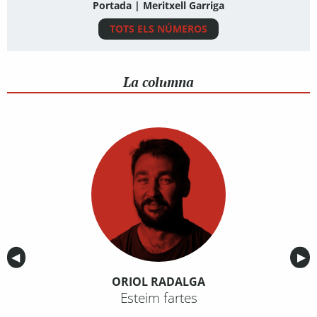
Portada | Meritxell Garriga
TOTS ELS NÚMEROS
La columna
Anterior
◀︎
Sig
▶︎
ORIOL RADALGA
Esteim fartes