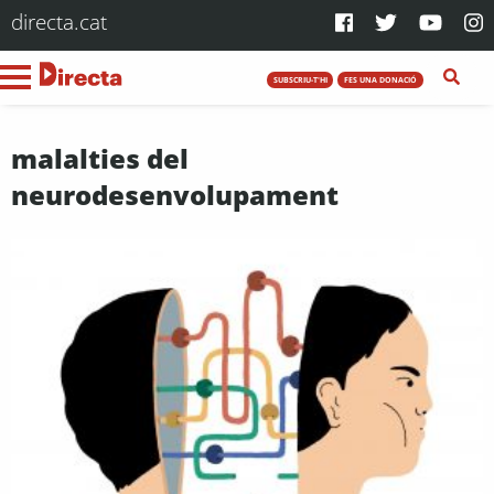
directa.cat
SUBSCRIU-T'HI
FES UNA DONACIÓ
malalties del
neurodesenvolupament