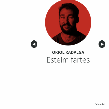
Anterior
◀︎
Sigu
▶︎
ORIOL RADALGA
Esteim fartes
Publicitat