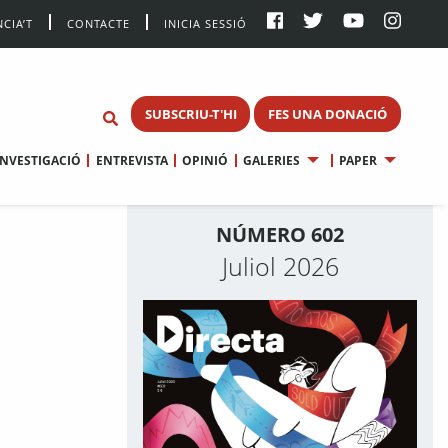
CIA’T
CONTACTE
INICIA SESSIÓ
SUBSCRIU-T'HI
FES UNA DONACIÓ
INVESTIGACIÓ
ENTREVISTA
OPINIÓ
GALERIES
PAPER
NÚMERO 602
Juliol 2026