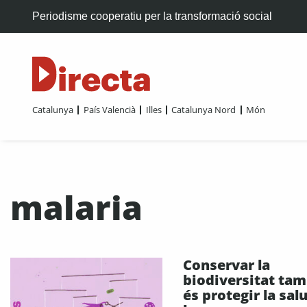
Periodisme cooperatiu per la transformació social
Catalunya
País Valencià
Illes
Catalunya Nord
Món
malaria
Conservar la
biodiversitat ta
és protegir la sal