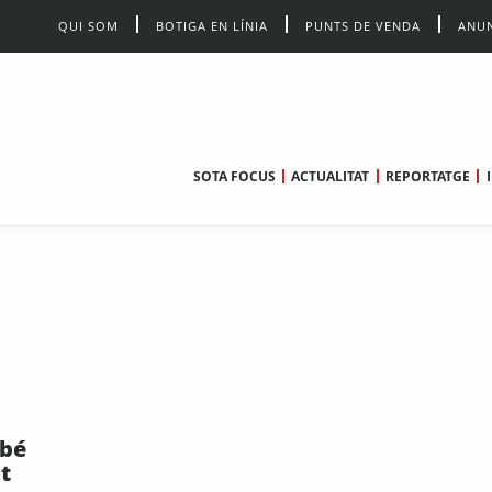
QUI SOM
BOTIGA EN LÍNIA
PUNTS DE VENDA
ANUN
SOTA FOCUS
ACTUALITAT
REPORTATGE
mbé
ut