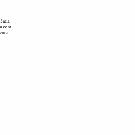
ndèmia
ca com
ovoca