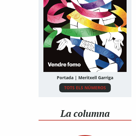
Portada | Meritxell Garriga
TOTS ELS NÚMEROS
La columna