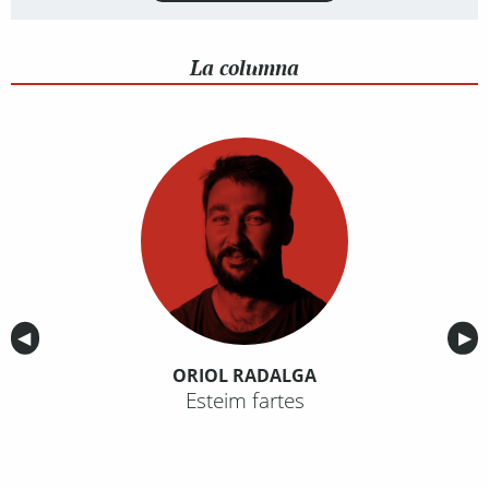
La columna
Anterior
◀︎
Sig
▶︎
ORIOL RADALGA
Esteim fartes