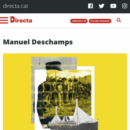
directa.cat
SUBSCRIU-T'HI
FES UNA DONACIÓ
Manuel Deschamps