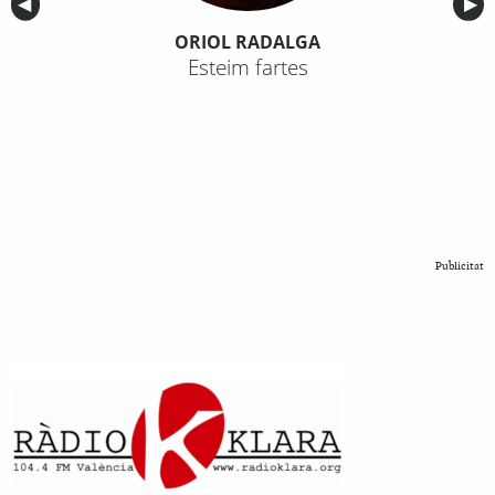
Anterior
◀︎
Sig
▶︎
ORIOL RADALGA
Esteim fartes
Publicitat