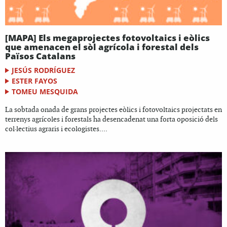
[MAPA] Els megaprojectes fotovoltaics i eòlics
que amenacen el sòl agrícola i forestal dels
Països Catalans
JESÚS RODRÍGUEZ
ESTER FAYOS
TOMEU MESQUIDA
La sobtada onada de grans projectes eòlics i fotovoltaics projectats en
terrenys agrícoles i forestals ha desencadenat una forta oposició dels
col·lectius agraris i ecologistes....