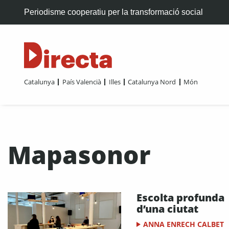
Periodisme cooperatiu per la transformació social
Catalunya
País Valencià
Illes
Catalunya Nord
Món
Mapasonor
Escolta profunda
d’una ciutat
ANNA ENRECH CALBET