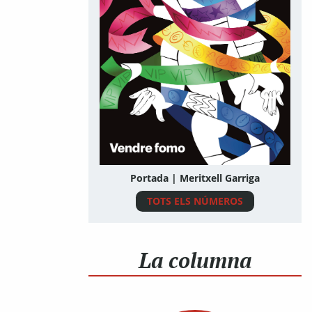
Portada | Meritxell Garriga
TOTS ELS NÚMEROS
La columna