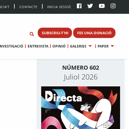
CIA’T
CONTACTE
INICIA SESSIÓ
SUBSCRIU-T'HI
FES UNA DONACIÓ
INVESTIGACIÓ
ENTREVISTA
OPINIÓ
GALERIES
PAPER
NÚMERO 602
Juliol 2026