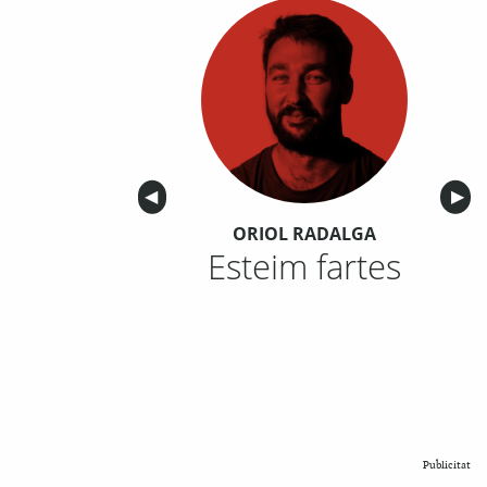
Anterior
◀︎
Sigu
▶︎
ORIOL RADALGA
Esteim fartes
Publicitat