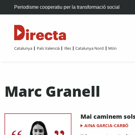
Periodisme cooperatiu per la transformació social
Catalunya
País Valencià
Illes
Catalunya Nord
Món
Marc Granell
Mai caminem sol
AINA GARCIA-CARBÓ