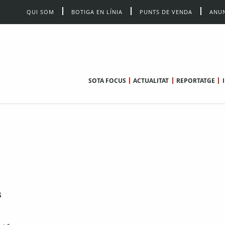
QUI SOM
BOTIGA EN LÍNIA
PUNTS DE VENDA
ANUN
SOTA FOCUS
ACTUALITAT
REPORTATGE
s