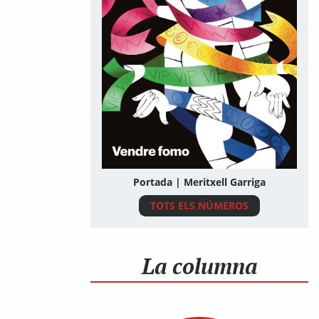
Portada | Meritxell Garriga
TOTS ELS NÚMEROS
La columna