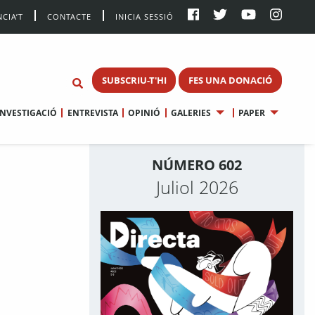
CIA’T
CONTACTE
INICIA SESSIÓ
SUBSCRIU-T'HI
FES UNA DONACIÓ
INVESTIGACIÓ
ENTREVISTA
OPINIÓ
GALERIES
PAPER
NÚMERO 602
Juliol 2026