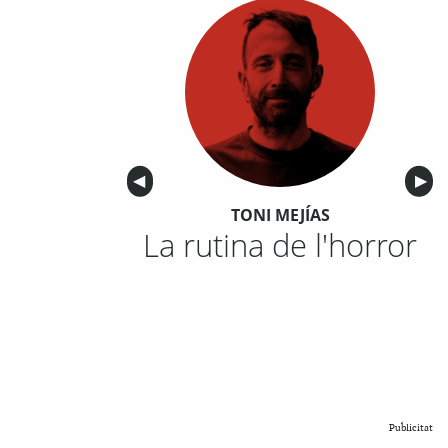
Anterior
◀︎
Sigu
▶︎
TONI MEJÍAS
La rutina de l'horror
Publicitat