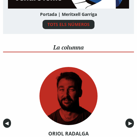
Portada | Meritxell Garriga
TOTS ELS NÚMEROS
La columna
Anterior
◀︎
Sig
▶︎
ORIOL RADALGA