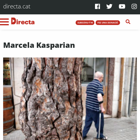
directa.cat
SUBSCRIU-T'HI
FES UNA DONACIÓ
Marcela Kasparian