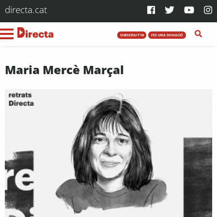
directa.cat
SUBSCRIU-T'HI
FES UNA DONACIÓ
Maria Mercè Marçal