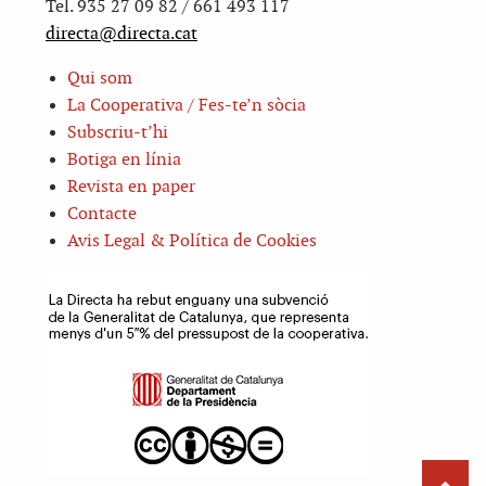
Tel. 935 27 09 82 / 661 493 117
directa@directa.cat
Qui som
La Cooperativa / Fes-te’n sòcia
Subscriu-t’hi
Botiga en línia
Revista en paper
Contacte
Avis Legal & Política de Cookies