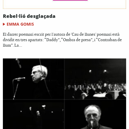
Rebel·lió desglaçada
EMMA GOMIS
El darrer poemari escrit per l'autora de 'Cau de llunes' poemari està
dividit en tres apartats: “Daddy”, “Ombra de presa”, i “Contraban de
llum”. La...