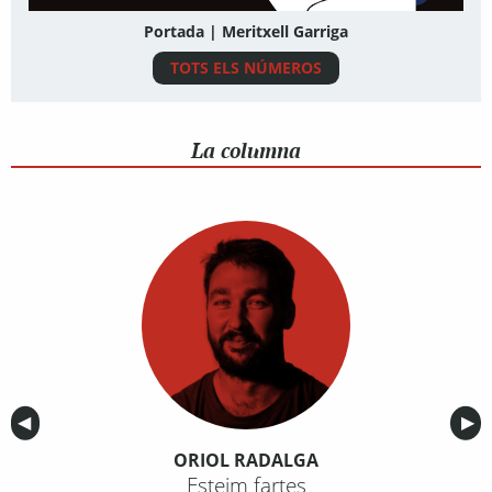
Portada | Meritxell Garriga
TOTS ELS NÚMEROS
La columna
Anterior
◀︎
Sig
▶︎
ORIOL RADALGA
Esteim fartes