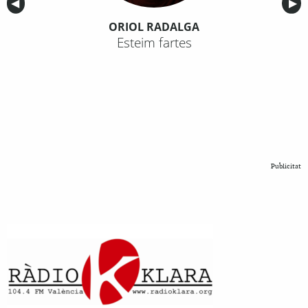
Anterior
◀︎
Sig
▶︎
ORIOL RADALGA
Esteim fartes
Publicitat