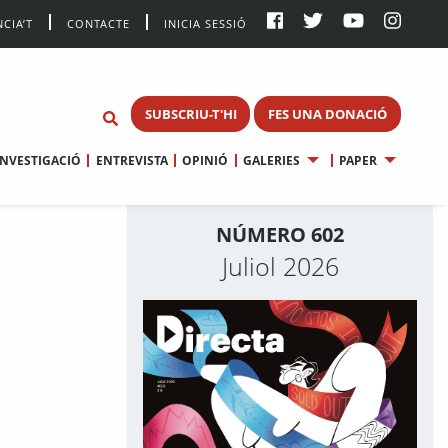
CIA’T
CONTACTE
INICIA SESSIÓ
SUBSCRIU-T'HI
FES UNA DONACIÓ
INVESTIGACIÓ
ENTREVISTA
OPINIÓ
GALERIES
PAPER
NÚMERO 602
Juliol 2026