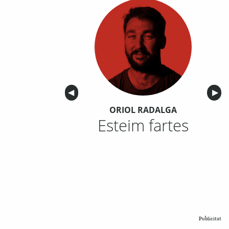
Anterior
◀︎
Sigu
▶︎
ORIOL RADALGA
Esteim fartes
Publicitat