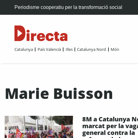
Periodisme cooperatiu per la transformació social
Catalunya
País Valencià
Illes
Catalunya Nord
Món
Marie Buisson
8M a Catalunya N
marcat per la vag
general contra la