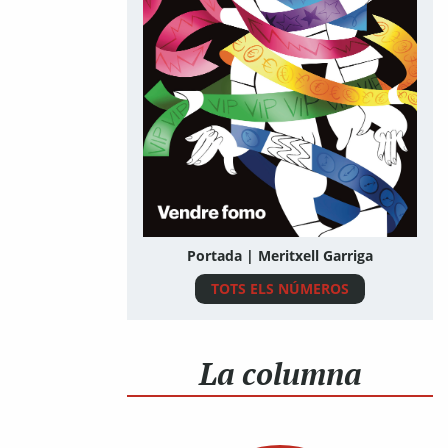
Portada | Meritxell Garriga
TOTS ELS NÚMEROS
La columna