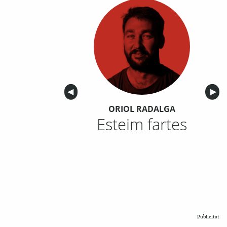
Anterior
◀︎
Sigu
▶︎
ORIOL RADALGA
Esteim fartes
Publicitat