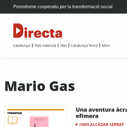
Periodisme cooperatiu per la transformació social
Catalunya
País Valencià
Illes
Catalunya Nord
Món
Mario Gas
Una aventura àcra
efímera
IVAN ALCÁZAR SERRAT