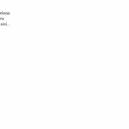
celona
 va
ixí...