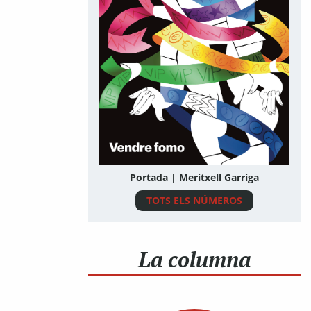
Portada | Meritxell Garriga
TOTS ELS NÚMEROS
La columna