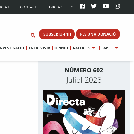
CIA’T
CONTACTE
INICIA SESSIÓ
SUBSCRIU-T'HI
FES UNA DONACIÓ
INVESTIGACIÓ
ENTREVISTA
OPINIÓ
GALERIES
PAPER
NÚMERO 602
Juliol 2026