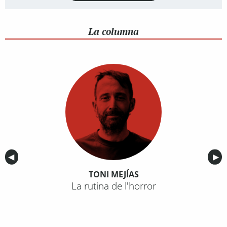
La columna
Anterior
◀︎
Sig
▶︎
TONI MEJÍAS
La rutina de l'horror