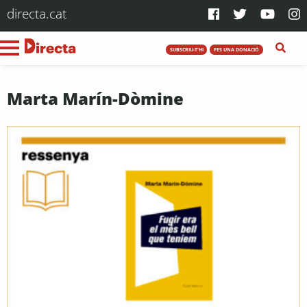
directa.cat
SUBSCRIU-T'HI
FES UNA DONACIÓ
Marta Marín-Dòmine