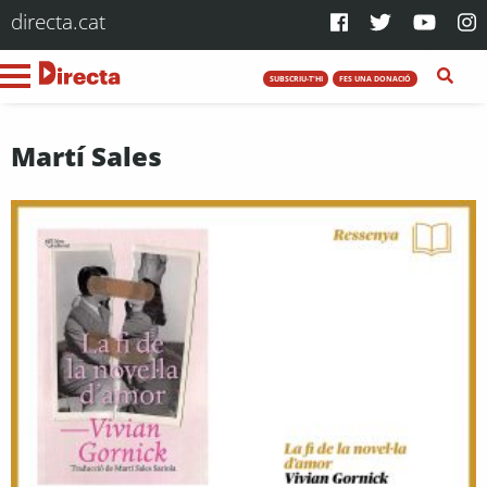
directa.cat
SUBSCRIU-T'HI
FES UNA DONACIÓ
Martí Sales