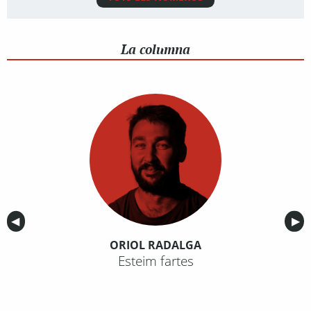
La columna
Anterior
◀︎
Sig
▶︎
ORIOL RADALGA
Esteim fartes