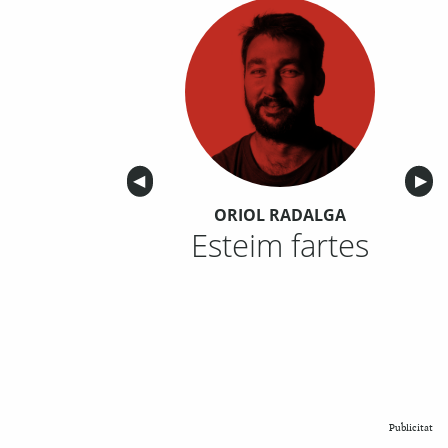
Anterior
◀︎
Sigu
▶︎
ORIOL RADALGA
Esteim fartes
Publicitat