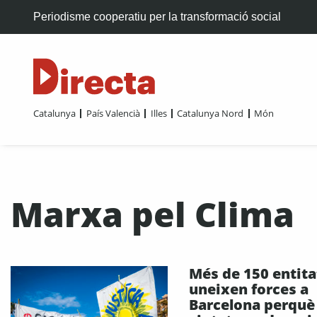
Periodisme cooperatiu per la transformació social
Catalunya
País Valencià
Illes
Catalunya Nord
Món
Marxa pel Clima
Més de 150 entita
uneixen forces a
Barcelona perquè 