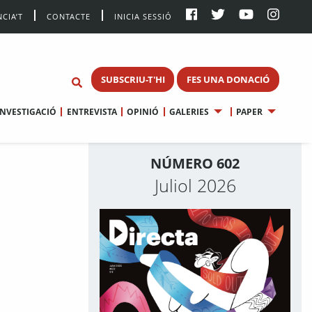
CIA’T
CONTACTE
INICIA SESSIÓ
SUBSCRIU-T'HI
FES UNA DONACIÓ
INVESTIGACIÓ
ENTREVISTA
OPINIÓ
GALERIES
PAPER
NÚMERO 602
Juliol 2026