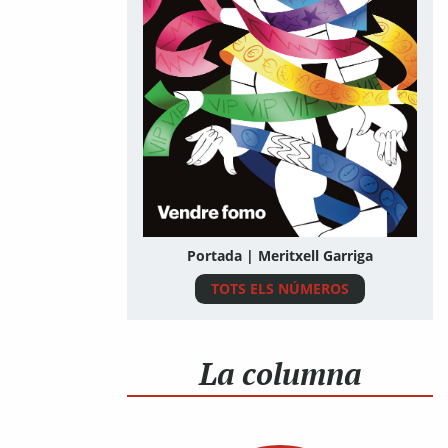
Portada | Meritxell Garriga
TOTS ELS NÚMEROS
La columna