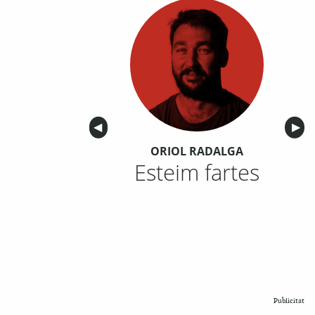
Anterior
◀︎
Sigu
▶︎
ORIOL RADALGA
Esteim fartes
Publicitat