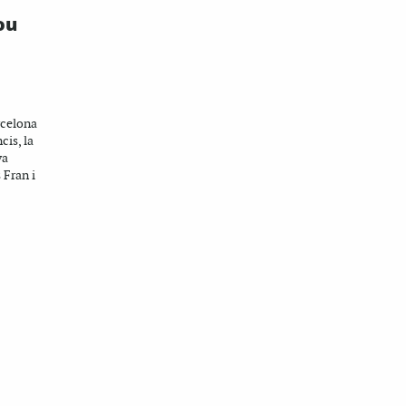
ou
rcelona
cis, la
va
 Fran i