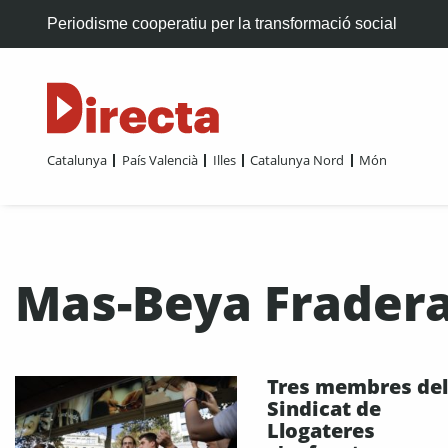
Periodisme cooperatiu per la transformació social
Catalunya
País Valencià
Illes
Catalunya Nord
Món
Mas-Beya Frader
Tres membres del
Sindicat de
Llogateres