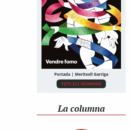
Portada | Meritxell Garriga
TOTS ELS NÚMEROS
La columna