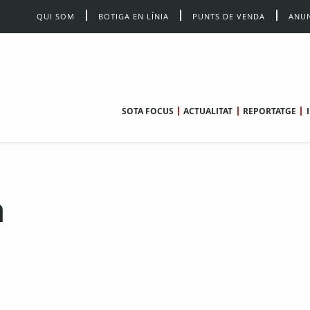
QUI SOM
BOTIGA EN LÍNIA
PUNTS DE VENDA
ANUN
SOTA FOCUS
ACTUALITAT
REPORTATGE
a