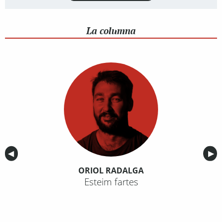
La columna
Anterior
◀︎
Sig
▶︎
ORIOL RADALGA
Esteim fartes