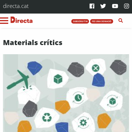
directa.cat
SUBSCRIU-T'HI
FES UNA DONACIÓ
Materials crítics