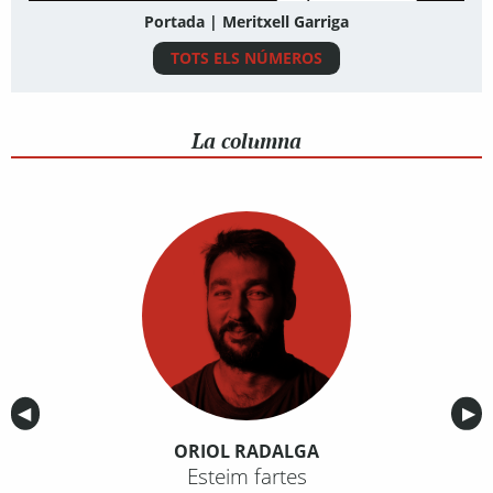
Portada | Meritxell Garriga
TOTS ELS NÚMEROS
La columna
Anterior
◀︎
Sig
▶︎
ORIOL RADALGA
Esteim fartes