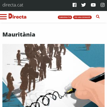
directa.cat
SUBSCRIU-T'HI
FES UNA DONACIÓ
Mauritània