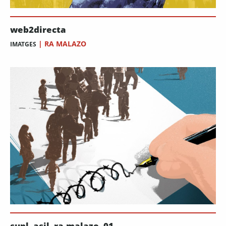
web2directa
|
RA MALAZO
IMATGES
supl_asil_ra-malazo_01