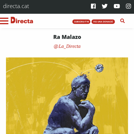
directa.cat
SUBSCRIU-T'HI
FES UNA DONACIÓ
Ra Malazo
La_Directa