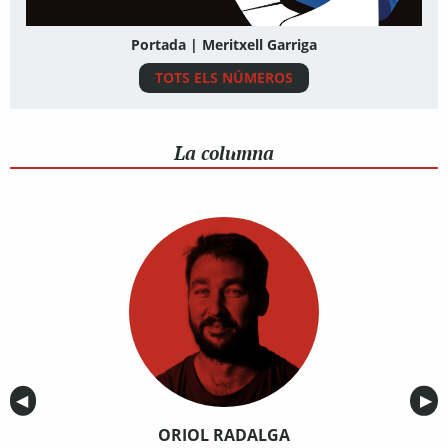
Portada | Meritxell Garriga
TOTS ELS NÚMEROS
La columna
Anterior
◀︎
Sig
▶︎
ORIOL RADALGA