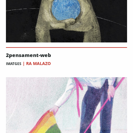
2pensament-web
|
RA MALAZO
IMATGES