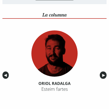
La columna
Anterior
◀︎
Sig
▶︎
ORIOL RADALGA
Esteim fartes