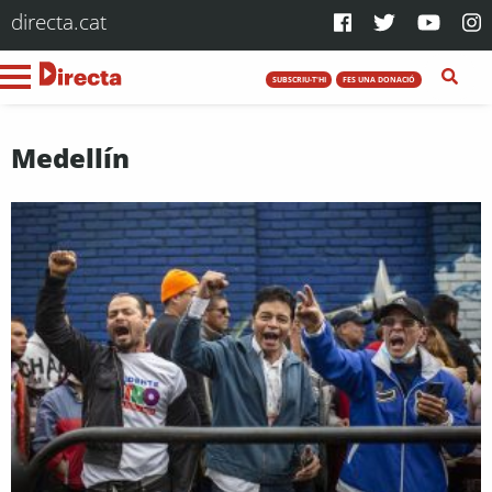
directa.cat
SUBSCRIU-T'HI
FES UNA DONACIÓ
Medellín