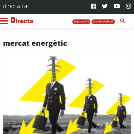
directa.cat
SUBSCRIU-T'HI
FES UNA DONACIÓ
mercat energètic