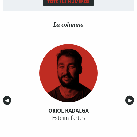
TOTS ELS NÚMEROS
La columna
Anterior
◀︎
Sig
▶︎
ORIOL RADALGA
Esteim fartes