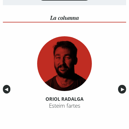
La columna
Anterior
◀︎
Sig
▶︎
ORIOL RADALGA
Esteim fartes