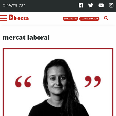
directa.cat
SUBSCRIU-T'HI
FES UNA DONACIÓ
mercat laboral