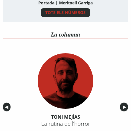
Portada | Meritxell Garriga
TOTS ELS NÚMEROS
La columna
Anterior
◀︎
Sig
▶︎
TONI MEJÍAS
La rutina de l'horror