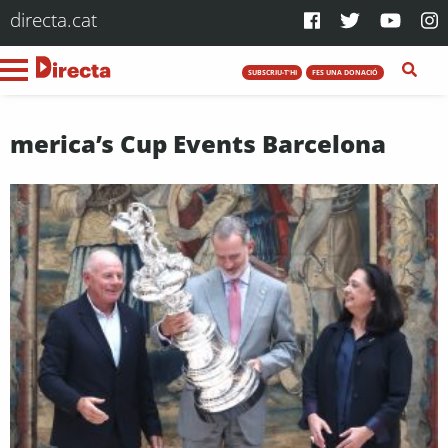
directa.cat
SUBSCRIU-T'HI
FES UNA DONACIÓ
merica’s Cup Events Barcelona