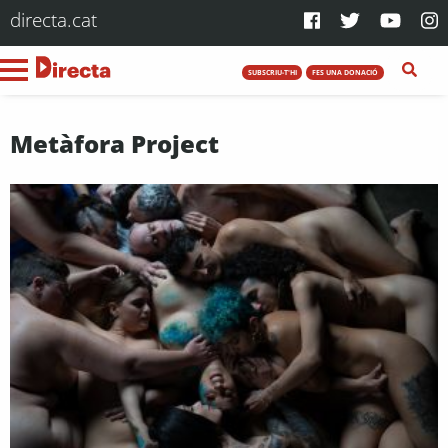
directa.cat
SUBSCRIU-T'HI
FES UNA DONACIÓ
Metàfora Project