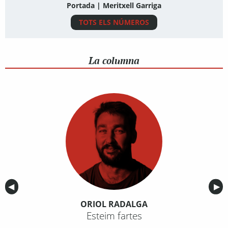
Portada | Meritxell Garriga
TOTS ELS NÚMEROS
La columna
Anterior
◀︎
Sig
▶︎
ORIOL RADALGA
Esteim fartes