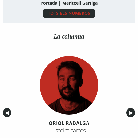
Portada | Meritxell Garriga
TOTS ELS NÚMEROS
La columna
Anterior
◀︎
Sig
▶︎
ORIOL RADALGA
Esteim fartes