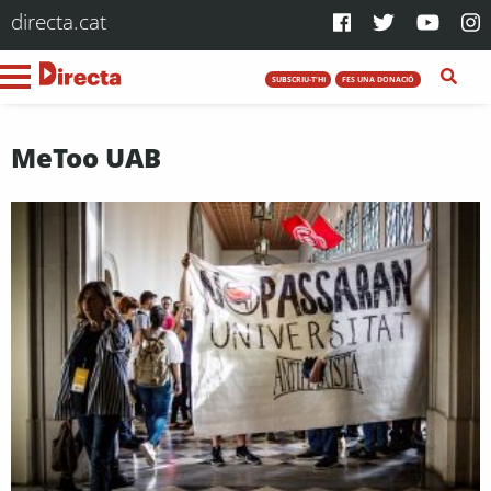
directa.cat
SUBSCRIU-T'HI
FES UNA DONACIÓ
MeToo UAB