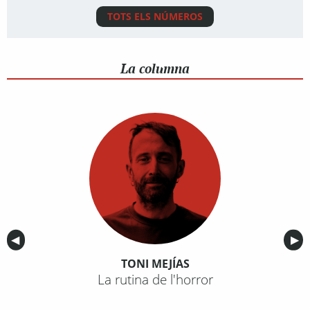
TOTS ELS NÚMEROS
La columna
Anterior
◀︎
Sig
▶︎
TONI MEJÍAS
La rutina de l'horror