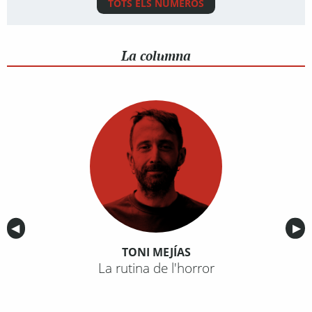
TOTS ELS NÚMEROS
La columna
Anterior
◀︎
Sig
▶︎
TONI MEJÍAS
La rutina de l'horror