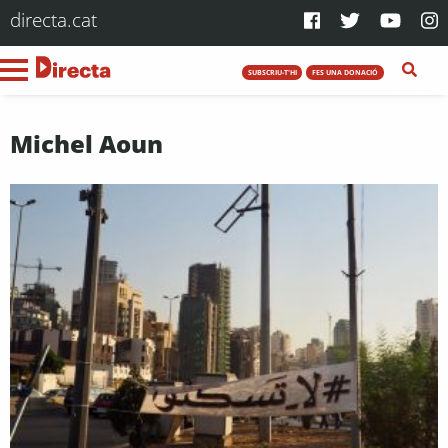
directa.cat
SUBSCRIU-T'HI
FES UNA DONACIÓ
Michel Aoun