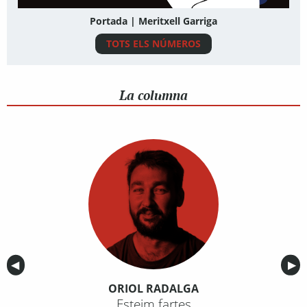
Portada | Meritxell Garriga
TOTS ELS NÚMEROS
La columna
Anterior
◀︎
Sig
▶︎
ORIOL RADALGA
Esteim fartes