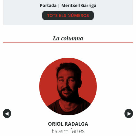
Portada | Meritxell Garriga
TOTS ELS NÚMEROS
La columna
Anterior
◀︎
Sig
▶︎
ORIOL RADALGA
Esteim fartes