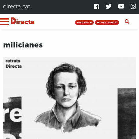
directa.cat
SUBSCRIU-T'HI
FES UNA DONACIÓ
milicianes