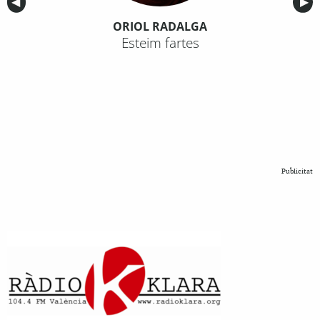
Anterior
◀︎
Sig
▶︎
ORIOL RADALGA
Esteim fartes
Publicitat