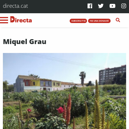
directa.cat
SUBSCRIU-T'HI
FES UNA DONACIÓ
Miquel Grau