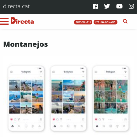
directa.cat
SUBSCRIU-T'HI
FES UNA DONACIÓ
Montanejos