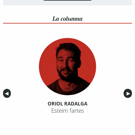
La columna
Anterior
◀︎
Sig
▶︎
ORIOL RADALGA
Esteim fartes