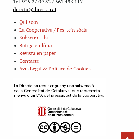
Tel. 935 27 09 82 / 661 493 117
directa@directa.cat
Qui som
La Cooperativa / Fes-te’n sòcia
Subscriu-t’hi
Botiga en línia
Revista en paper
Contacte
Avis Legal & Política de Cookies