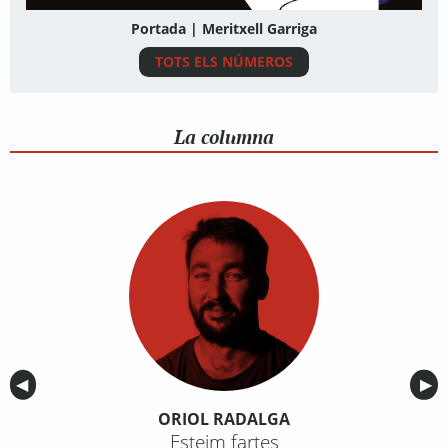
Portada | Meritxell Garriga
TOTS ELS NÚMEROS
La columna
Anterior
◀︎
Sig
▶︎
ORIOL RADALGA
Esteim fartes