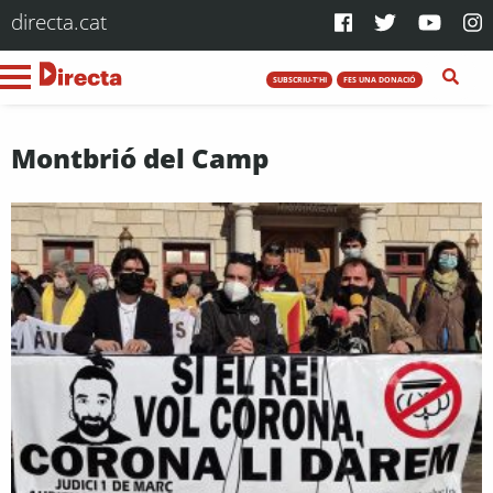
directa.cat
SUBSCRIU-T'HI
FES UNA DONACIÓ
Montbrió del Camp