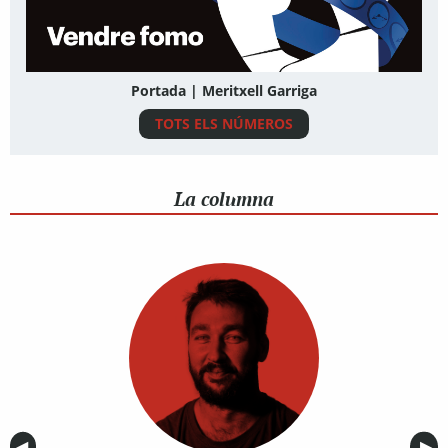
Portada | Meritxell Garriga
TOTS ELS NÚMEROS
La columna
Anterior
◀︎
Sig
▶︎