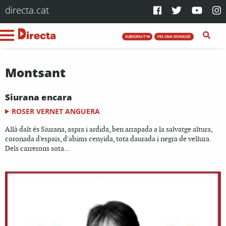
directa.cat
SUBSCRIU-T'HI
FES UNA DONACIÓ
Montsant
Siurana encara
ROSER VERNET ANGUERA
Allà dalt és Siurana, aspra i ardida, ben arrapada a la salvatge altura,
coronada d'espais, d'abims cenyida, tota daurada i negra de vellura.
Dels carrerons sota...