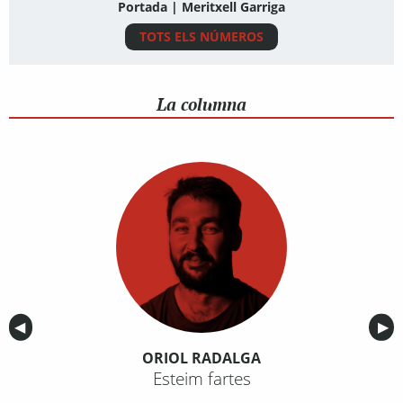
Portada | Meritxell Garriga
TOTS ELS NÚMEROS
La columna
Anterior
◀︎
Sig
▶︎
ORIOL RADALGA
Esteim fartes