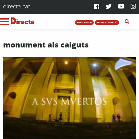
directa.cat
SUBSCRIU-T'HI
FES UNA DONACIÓ
monument als caiguts