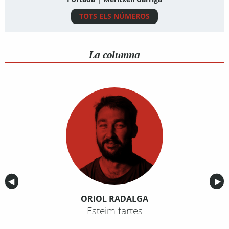
TOTS ELS NÚMEROS
La columna
Anterior
◀︎
Sig
▶︎
ORIOL RADALGA
Esteim fartes