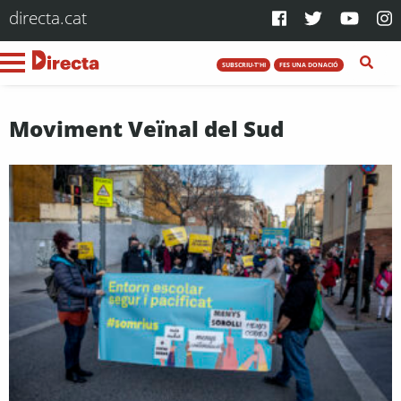
directa.cat
SUBSCRIU-T'HI
FES UNA DONACIÓ
Moviment Veïnal del Sud