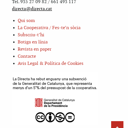
Tel. 935 27 09 82 / 661 493 117
directa@directa.cat
Qui som
La Cooperativa / Fes-te’n sòcia
Subscriu-t’hi
Botiga en línia
Revista en paper
Contacte
Avis Legal & Política de Cookies