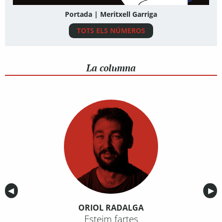
Portada | Meritxell Garriga
TOTS ELS NÚMEROS
La columna
Anterior
◀︎
Sig
▶︎
ORIOL RADALGA
Esteim fartes