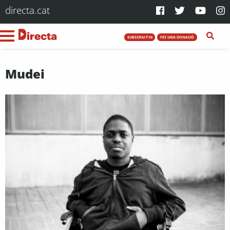
directa.cat
SUBSCRIU-T'HI
FES UNA DONACIÓ
Mudei