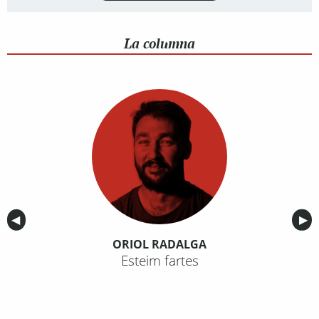
La columna
Anterior
◀︎
Sig
▶︎
ORIOL RADALGA
Esteim fartes