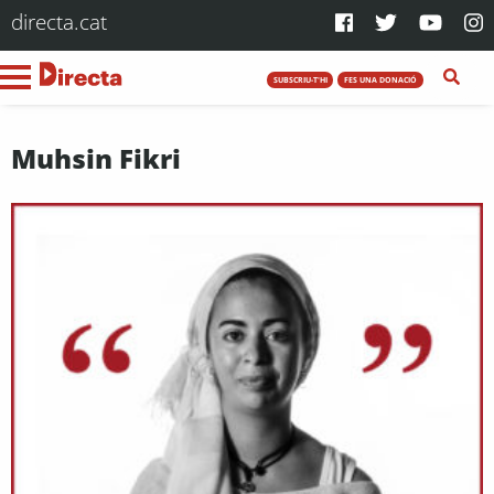
directa.cat
SUBSCRIU-T'HI
FES UNA DONACIÓ
Muhsin Fikri