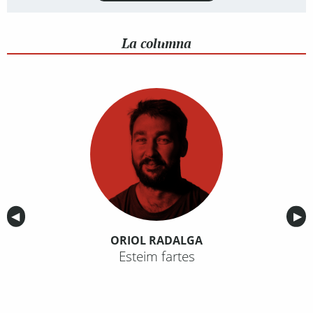
La columna
Anterior
◀︎
Sig
▶︎
ORIOL RADALGA
Esteim fartes