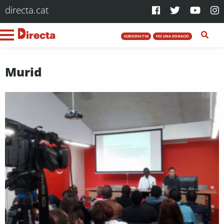
directa.cat
SUBSCRIU-T'HI
FES UNA DONACIÓ
Murid