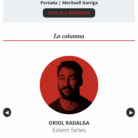
Portada | Meritxell Garriga
TOTS ELS NÚMEROS
La columna
Anterior
◀︎
Sig
▶︎
ORIOL RADALGA
Esteim fartes