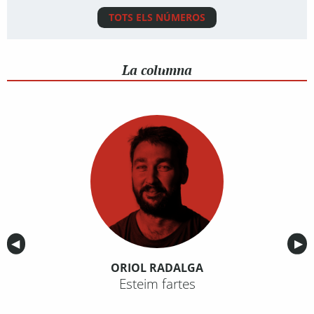
TOTS ELS NÚMEROS
La columna
Anterior
◀︎
Sig
▶︎
ORIOL RADALGA
Esteim fartes